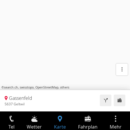
©
search.ch
,
swisstopo
,
OpenStreetMap
,
others
Gassenfeld
5637 Geltwil
Tel
Wetter
Karte
Fahrplan
Mehr