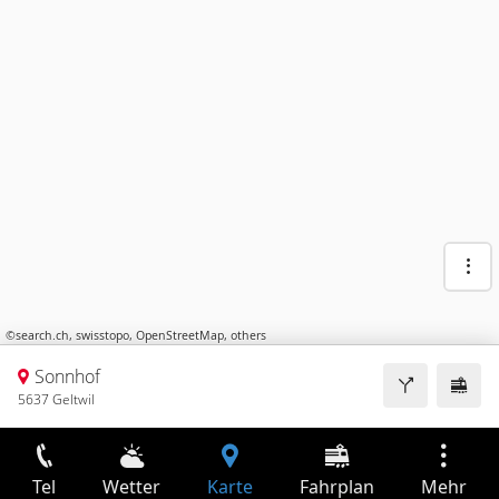
©
search.ch
,
swisstopo
,
OpenStreetMap
,
others
Sonnhof
5637 Geltwil
Tel
Wetter
Karte
Fahrplan
Mehr