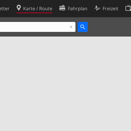
tter
Karte / Route
Fahrplan
Freizeit
Cookie-Richtlinie
ingungen
Cookie-Einstellungen
rklärung
Entwickler