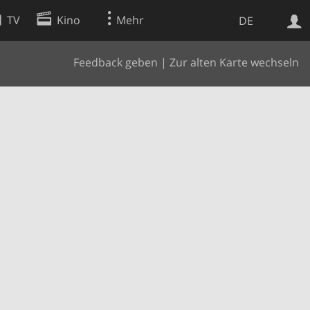
TV
Kino
Mehr
DE
Feedback geben
|
Zur alten Karte wechseln
Websuche
Apps