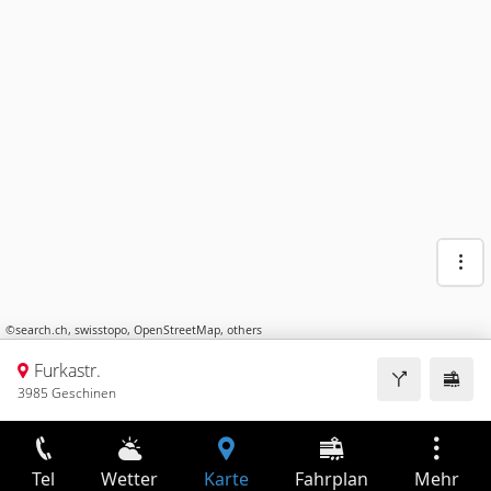
©
search.ch
,
swisstopo
,
OpenStreetMap
,
others
Furkastr.
3985 Geschinen
Tel
Wetter
Karte
Fahrplan
Mehr