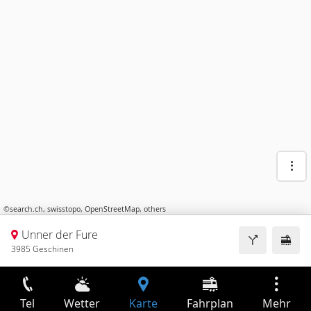
©
search.ch
,
swisstopo
,
OpenStreetMap
,
others
Unner der Fure
3985 Geschinen
Tel
Wetter
Karte
Fahrplan
Mehr