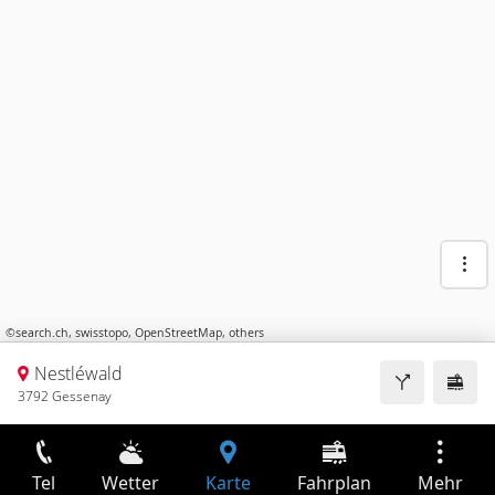
©
search.ch
,
swisstopo
,
OpenStreetMap
,
others
Nestléwald
3792 Gessenay
Tel
Wetter
Karte
Fahrplan
Mehr