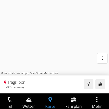
©
search.ch
,
swisstopo
,
OpenStreetMap
,
others
Tragslibon
3792 Gessenay
Tel
Wetter
Karte
Fahrplan
Mehr