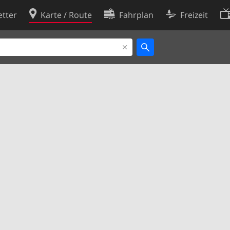
tter
Karte / Route
Fahrplan
Freizeit
Cookie-Richtlinie
ingungen
Cookie-Einstellungen
rklärung
Entwickler