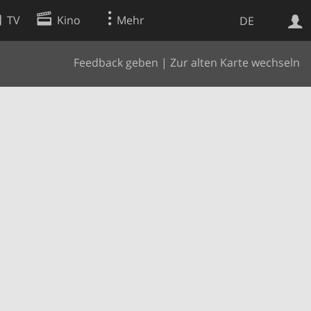
TV
Kino
Mehr
DE
Feedback geben
|
Zur alten Karte wechseln
Websuche
Apps