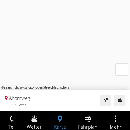
©
search.ch
,
swisstopo
,
OpenStreetMap
,
others
Ahornweg
5316 Leuggern
Tel
Wetter
Karte
Fahrplan
Mehr