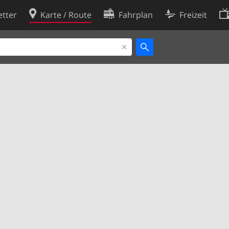
tter
Karte / Route
Fahrplan
Freizeit
Cookie-Richtlinie
ingungen
Cookie-Einstellungen
rklärung
Entwickler