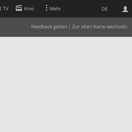
TV
Kino
Mehr
DE
Feedback geben
|
Zur alten Karte wechseln
Websuche
Apps