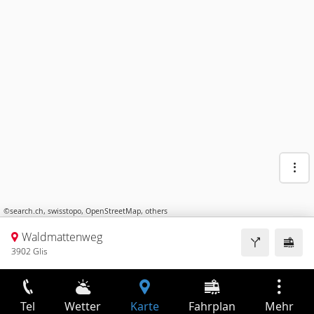
©
search.ch
,
swisstopo
,
OpenStreetMap
,
others
Waldmattenweg
3902 Glis
Tel
Wetter
Karte
Fahrplan
Mehr