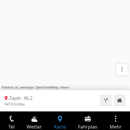
©
search.ch
,
swisstopo
,
OpenStreetMap
,
others
Zaystr. 46.2
6410 Goldau
Tel
Wetter
Karte
Fahrplan
Mehr