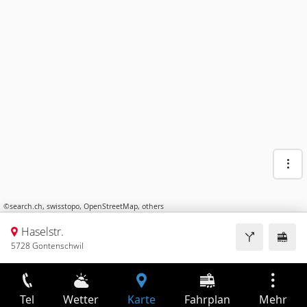
©
search.ch
,
swisstopo
,
OpenStreetMap
,
others
Haselstr.
5728 Gontenschwil
Tel
Wetter
Karte
Fahrplan
Mehr