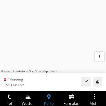
©
search.ch
,
swisstopo
,
OpenStreetMap
,
others
Erlenweg
5722 Gränichen
Tel
Wetter
Karte
Fahrplan
Mehr