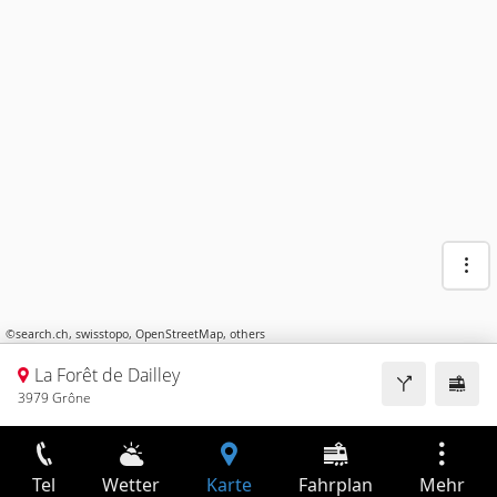
©
search.ch
,
swisstopo
,
OpenStreetMap
,
others
La Forêt de Dailley
3979 Grône
Tel
Wetter
Karte
Fahrplan
Mehr