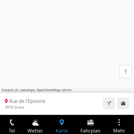
©
search.ch
,
swisstopo
,
OpenStreetMap
,
others
Rue de l'Epicerie
3979 Grône
Tel
Wetter
Karte
Fahrplan
Mehr