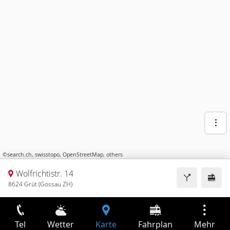
©
search.ch
,
swisstopo
,
OpenStreetMap
,
others
Wolfrichtistr. 14
8624 Grüt (Gossau ZH)
Tel
Wetter
Karte
Fahrplan
Mehr