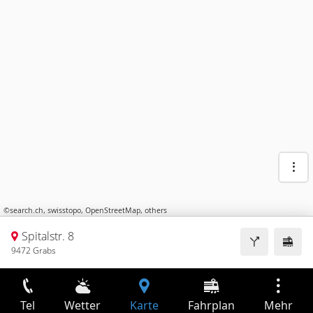
©
search.ch
,
swisstopo
,
OpenStreetMap
,
others
Spitalstr. 8
9472 Grabs
Tel
Wetter
Karte
Fahrplan
Mehr