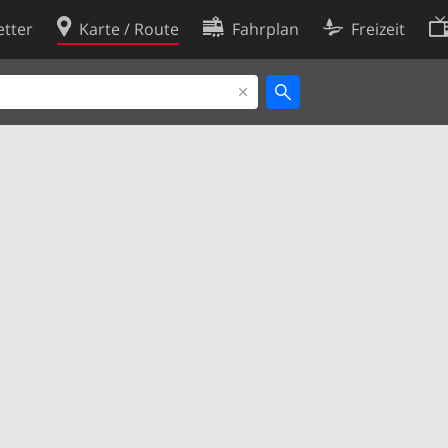
tter
Karte / Route
Fahrplan
Freizeit
Cookie-Richtlinie
ingungen
Cookie-Einstellungen
rklärung
Entwickler