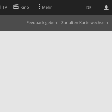
TV
Kino
Mehr
DE
Feedback geben
|
Zur alten Karte wechseln
Websuche
Apps