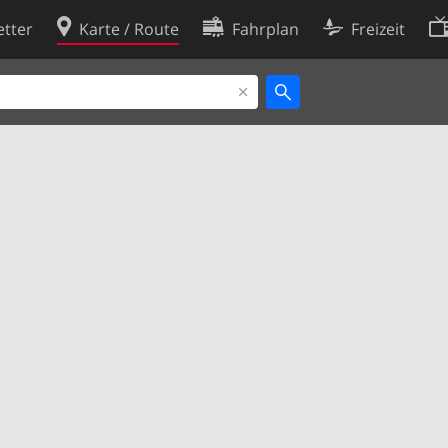
tter
Karte / Route
Fahrplan
Freizeit
Cookie-Richtlinie
ingungen
Cookie-Einstellungen
rklärung
Entwickler