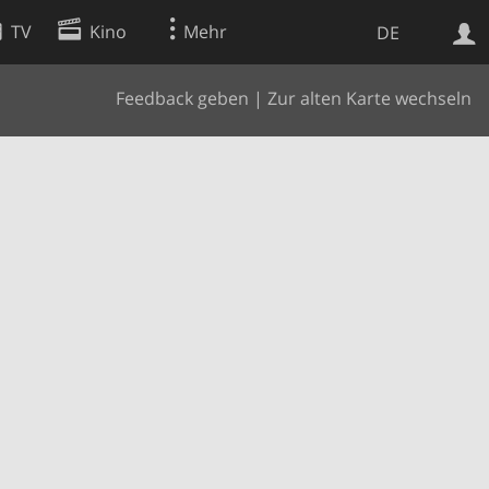
TV
Kino
Mehr
DE
Feedback geben
|
Zur alten Karte wechseln
Websuche
Apps