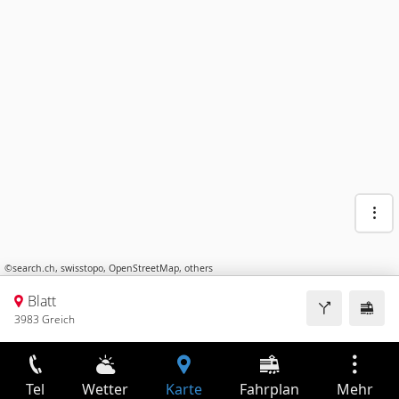
©
search.ch
,
swisstopo
,
OpenStreetMap
,
others
Blatt
3983 Greich
Tel
Wetter
Karte
Fahrplan
Mehr