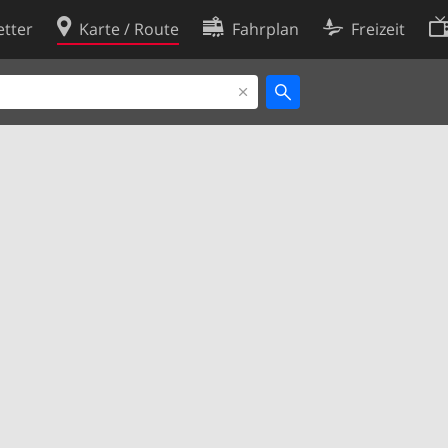
tter
Karte / Route
Fahrplan
Freizeit
Cookie-Richtlinie
ingungen
Cookie-Einstellungen
rklärung
Entwickler