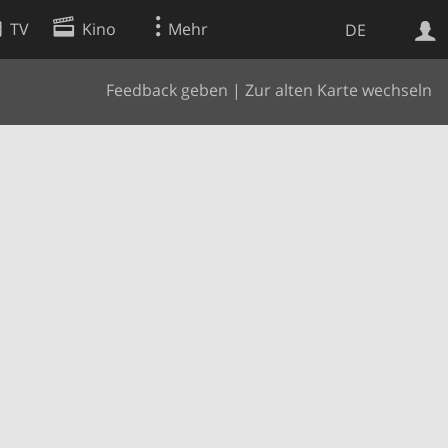
TV
Kino
Mehr
DE
Feedback geben
|
Zur alten Karte wechseln
Websuche
Apps