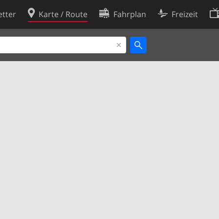
tter
Karte / Route
Fahrplan
Freizeit
Cookie-Richtlinie
ingungen
Cookie-Einstellungen
rklärung
Entwickler