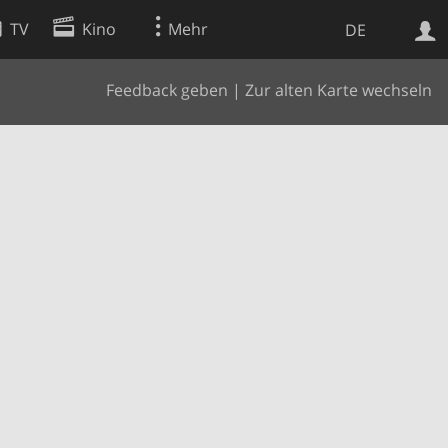
TV
Kino
Mehr
DE
Feedback geben
|
Zur alten Karte wechseln
Websuche
Apps