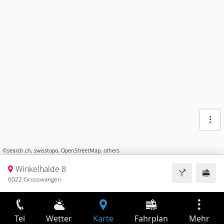
©
search.ch
,
swisstopo
,
OpenStreetMap
,
others
Winkelhalde 8
6022 Grosswangen
Tel
Wetter
Karte
Fahrplan
Mehr