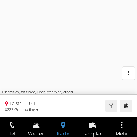
©
search.ch
,
swisstopo
,
OpenStreetMap
,
others
Talstr. 110.1
8223 Guntmadingen
Tel
Wetter
Karte
Fahrplan
Mehr