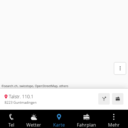
©
search.ch
,
swisstopo
,
OpenStreetMap
,
others
Talstr. 110.1
8223 Guntmadingen
Tel
Wetter
Karte
Fahrplan
Mehr