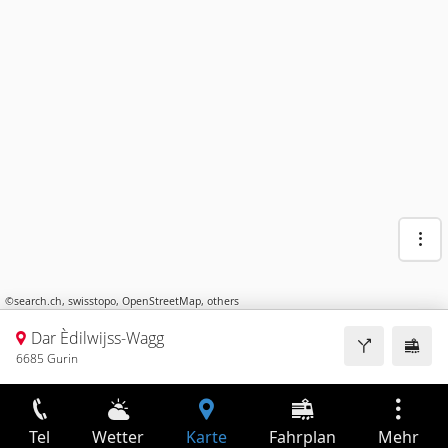
©
search.ch
,
swisstopo
,
OpenStreetMap
,
others
Dar Èdilwijss-Wagg
6685 Gurin
Tel
Wetter
Karte
Fahrplan
Mehr