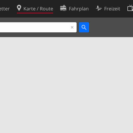
tter
Karte / Route
Fahrplan
Freizeit
Cookie-Richtlinie
ingungen
Cookie-Einstellungen
rklärung
Entwickler