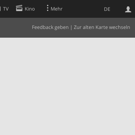
TV
Kino
Mehr
DE
Feedback geben
|
Zur alten Karte wechseln
Websuche
Apps