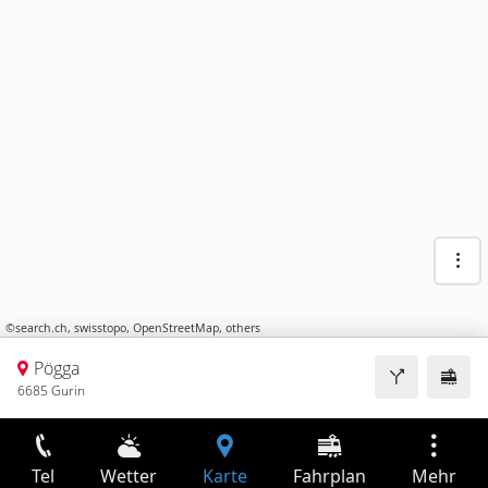
©
search.ch
,
swisstopo
,
OpenStreetMap
,
others
Pögga
6685 Gurin
Tel
Wetter
Karte
Fahrplan
Mehr