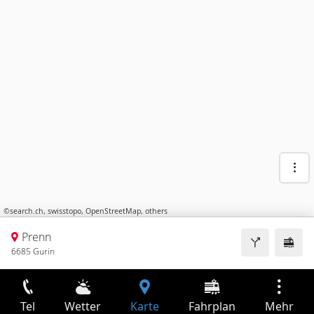
©
search.ch
,
swisstopo
,
OpenStreetMap
,
others
Prenn
6685 Gurin
Tel
Wetter
Karte
Fahrplan
Mehr