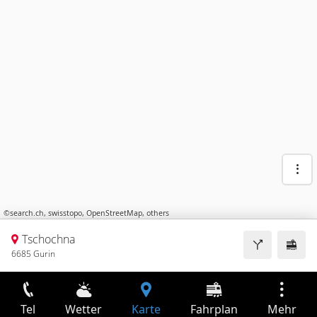
©
search.ch
,
swisstopo
,
OpenStreetMap
,
others
Tschochna
6685 Gurin
Tel
Wetter
Karte
Fahrplan
Mehr