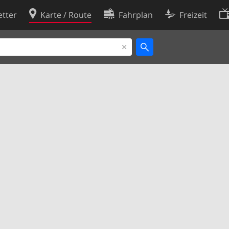
tter
Karte / Route
Fahrplan
Freizeit
Cookie-Richtlinie
ingungen
Cookie-Einstellungen
rklärung
Entwickler