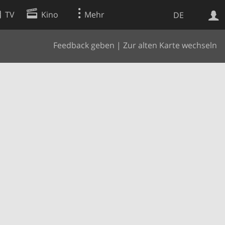
TV
Kino
Mehr
DE
Feedback geben
|
Zur alten Karte wechseln
Websuche
Apps