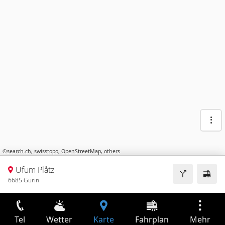
©
search.ch
,
swisstopo
,
OpenStreetMap
,
others
Ufum Plåtz
6685 Gurin
Tel
Wetter
Karte
Fahrplan
Mehr