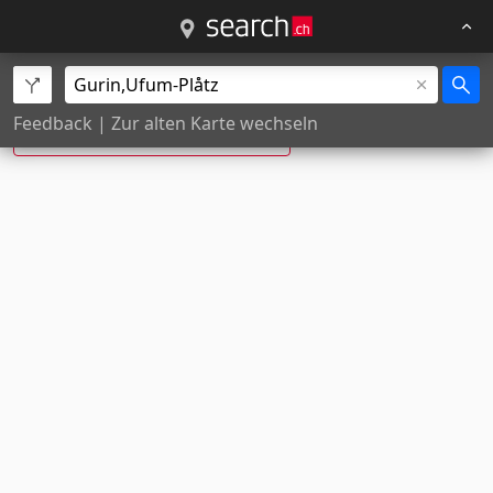
Ufum Plåtz, Gurin ist neu:
Feedback
|
Zur alten Karte wechseln
Ufum Platz
,
Bosco/Gurin