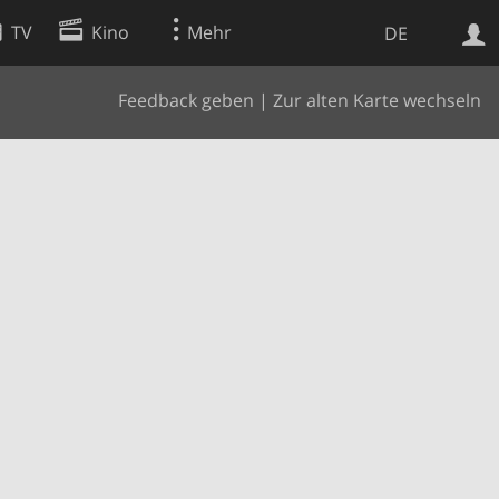
TV
Kino
Mehr
DE
Feedback geben
|
Zur alten Karte wechseln
Websuche
Apps