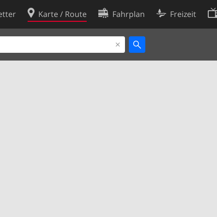
tter
Karte / Route
Fahrplan
Freizeit
Cookie-Richtlinie
ingungen
Cookie-Einstellungen
rklärung
Entwickler