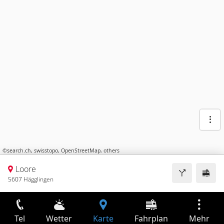
©
search.ch
,
swisstopo
,
OpenStreetMap
,
others
Loore
5607 Hägglingen
Tel
Wetter
Karte
Fahrplan
Mehr