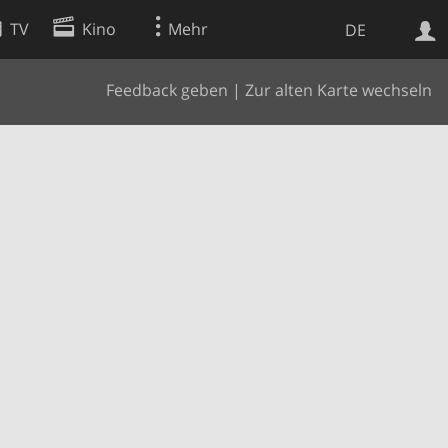
TV
Kino
Mehr
DE
Feedback geben
|
Zur alten Karte wechseln
Websuche
Apps