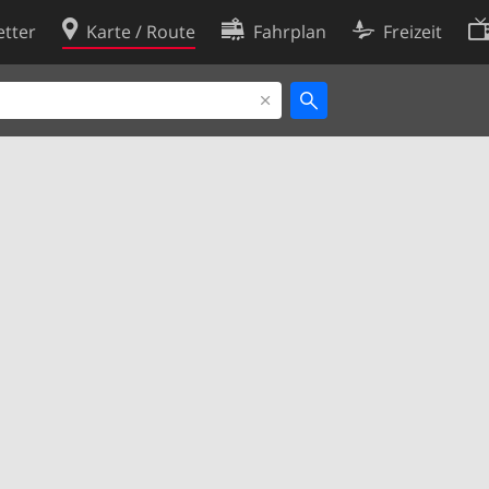
tter
Karte / Route
Fahrplan
Freizeit
Cookie-Richtlinie
ingungen
Cookie-Einstellungen
rklärung
Entwickler