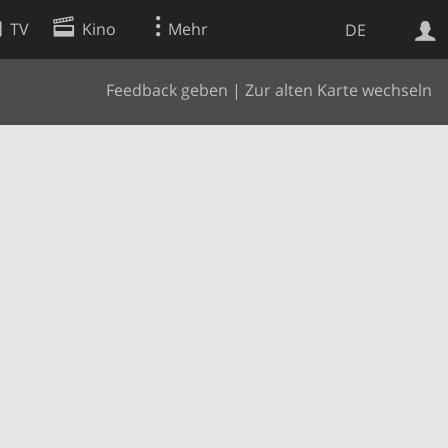
TV
Kino
Mehr
DE
Feedback geben
|
Zur alten Karte wechseln
Websuche
Apps