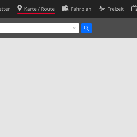
tter
Karte / Route
Fahrplan
Freizeit
Cookie-Richtlinie
ingungen
Cookie-Einstellungen
rklärung
Entwickler