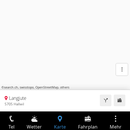
©
search.ch
,
swisstopo
,
OpenStreetMap
,
others
Langjute
5705 Hallwil
Tel
Wetter
Karte
Fahrplan
Mehr