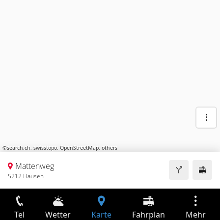
©
search.ch
,
swisstopo
,
OpenStreetMap
,
others
Mattenweg
5212 Hausen
Tel
Wetter
Karte
Fahrplan
Mehr