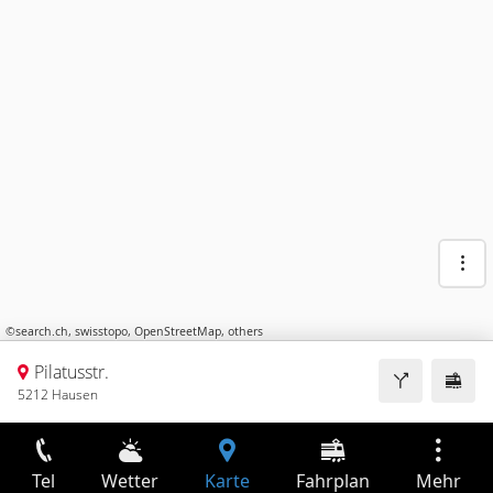
©
search.ch
,
swisstopo
,
OpenStreetMap
,
others
Pilatusstr.
5212 Hausen
Tel
Wetter
Karte
Fahrplan
Mehr