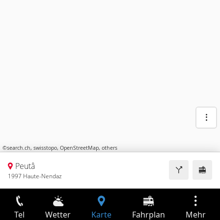
©
search.ch
,
swisstopo
,
OpenStreetMap
,
others
Peutâ
1997 Haute-Nendaz
Tel
Wetter
Karte
Fahrplan
Mehr