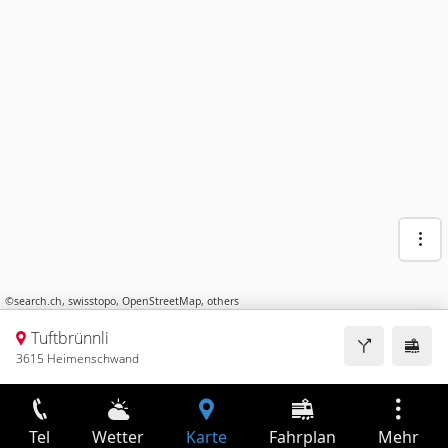
©
search.ch
,
swisstopo
,
OpenStreetMap
,
others
Tuftbrünnli
3615 Heimenschwand
Tel
Wetter
Karte
Fahrplan
Mehr