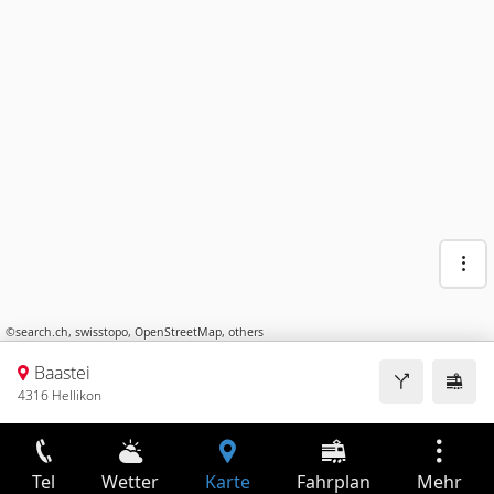
©
search.ch
,
swisstopo
,
OpenStreetMap
,
others
Baastei
4316 Hellikon
Tel
Wetter
Karte
Fahrplan
Mehr