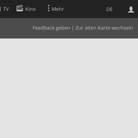
TV
Kino
Mehr
DE
Feedback geben
|
Zur alten Karte wechseln
Websuche
Apps