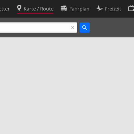
tter
Karte / Route
Fahrplan
Freizeit
Cookie-Richtlinie
ingungen
Cookie-Einstellungen
rklärung
Entwickler