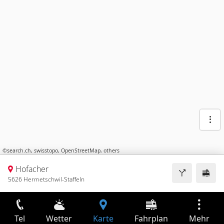
©
search.ch
,
swisstopo
,
OpenStreetMap
,
others
Hofacher
5626 Hermetschwil-Staffeln
Tel
Wetter
Karte
Fahrplan
Mehr