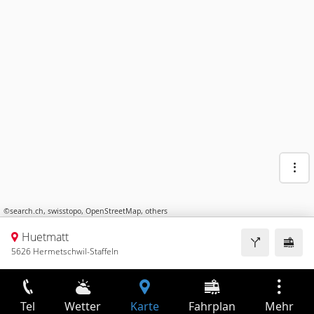
©
search.ch
,
swisstopo
,
OpenStreetMap
,
others
Huetmatt
5626 Hermetschwil-Staffeln
Tel
Wetter
Karte
Fahrplan
Mehr