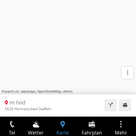
©
search.ch
,
swisstopo
,
OpenStreetMap
,
others
Im Feld
5626 Hermetschwil-Staffeln
Tel
Wetter
Karte
Fahrplan
Mehr