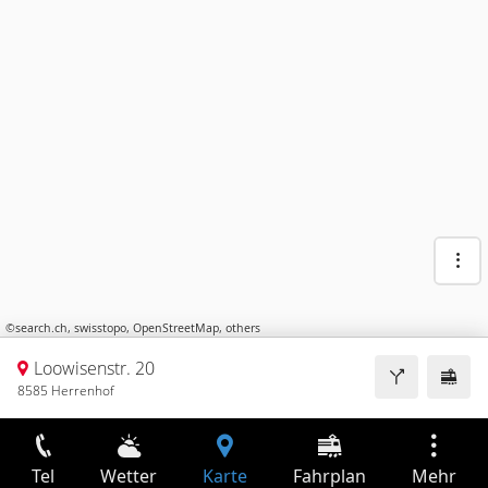
©
search.ch
,
swisstopo
,
OpenStreetMap
,
others
Loowisenstr. 20
8585 Herrenhof
Tel
Wetter
Karte
Fahrplan
Mehr