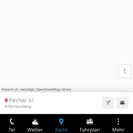
©
search.ch
,
swisstopo
,
OpenStreetMap
,
others
Forchstr. 61
8704 Herrliberg
Tel
Wetter
Karte
Fahrplan
Mehr