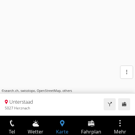
©
search.ch
,
swisstopo
,
OpenStreetMap
,
others
Unterstaad
5027 Herznach
Tel
Wetter
Karte
Fahrplan
Mehr